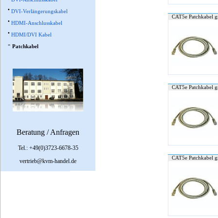
•
DVI-Verlängerungskabel
CAT5e Patchkabel g
•
HDMI-Anschlusskabel
•
HDMI/DVI Kabel
»
Patchkabel
CAT5e Patchkabel g
Beratung / Anfragen
Tel.: +49(0)3723-6678-35
CAT5e Patchkabel g
vertrieb@kvm-handel.de