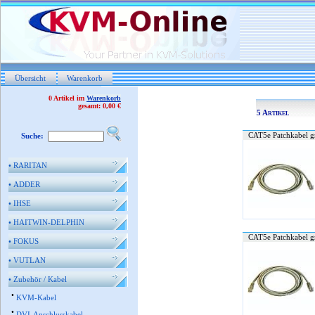
Übersicht
Warenkorb
0 Artikel im
Warenkorb
gesamt: 0,00 €
5 Artikel
CAT5e Patchkabel g
Suche:
•
RARITAN
•
ADDER
•
IHSE
•
HAITWIN-DELPHIN
CAT5e Patchkabel g
•
FOKUS
•
VUTLAN
•
Zubehör / Kabel
•
KVM-Kabel
•
DVI-Anschlusskabel