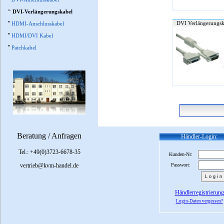
»
DVI-Verlängerungskabel
•
DVI Verlängerungsk
HDMI-Anschlusskabel
•
HDMI/DVI Kabel
•
Patchkabel
Beratung / Anfragen
Händler-Login:
Tel.: +49(0)3723-6678-35
Kunden-Nr:
vertrieb@kvm-handel.de
Passwort:
Händlerregistrierung
Login-Daten vergessen?