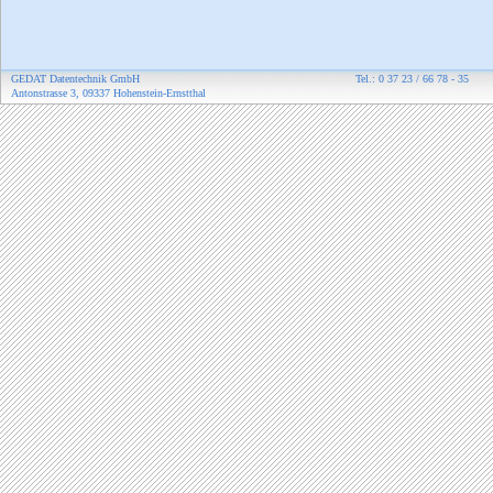
GEDAT Datentechnik GmbH
Tel.: 0 37 23 / 66 78 - 35
Antonstrasse 3, 09337 Hohenstein-Ernstthal