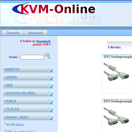
Übersicht
Warenkorb
0 Artikel im
Warenkorb
gesamt: 0,00 €
3 Artikel
DVI Verlängerungsk
Suche:
•
RARITAN
•
ADDER
•
IHSE
•
HAITWIN-DELPHIN
•
FOKUS
DVI Verlängerungsk
•
VUTLAN
•
Zubehör / Kabel
•
KVM-Kabel
•
DVI-Anschlusskabel