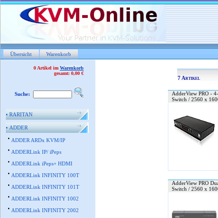
Übersicht
Warenkorb
0 Artikel im
Warenkorb
gesamt: 0,00 €
7 Artikel
AdderView PRO - 4-P
Suche:
Switch / 2560 x 160
•
RARITAN
•
ADDER
•
ADDER ARDx KVM/IP
•
ADDERLink IP/ iPeps
•
ADDERLink iPeps+ HDMI
•
ADDERLink INFINITY 100T
AdderView PRO Dual
•
ADDERLink INFINITY 101T
Switch / 2560 x 160
•
ADDERLink INFINITY 1002
•
ADDERLink INFINITY 2002