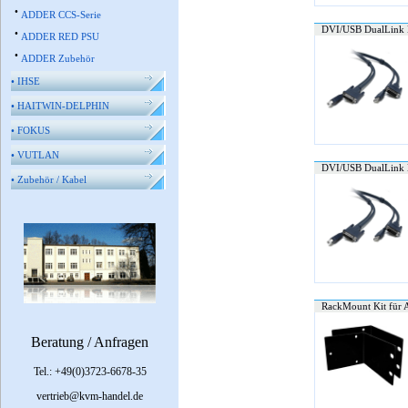
•
ADDER CCS-Serie
DVI/USB DualLink 
•
ADDER RED PSU
•
ADDER Zubehör
•
IHSE
•
HAITWIN-DELPHIN
•
FOKUS
•
VUTLAN
DVI/USB DualLink 
•
Zubehör / Kabel
RackMount Kit für 
Beratung / Anfragen
Tel.: +49(0)3723-6678-35
vertrieb@kvm-handel.de