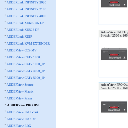
•
ADDERLink INFINITY 2020
•
ADDERLink INFINITY 2100
•
ADDERLink INFINITY 4000
•
ADDERLink XD600 4K DP
•
ADDERLink XD522 DP
AdderView PRO Trip
•
Switch / 2560 x 160
ADDERLink XDIP
•
ADDERLink KVM EXTENDER
•
ADDERView CCS-MV
•
ADDERView CATx 1000
•
ADDERView CATx 1000_IP
•
ADDERView CATx 4000_IP
•
ADDERView CATx 5000_IP
•
ADDERView Secure
AdderView PRO Quad
Switch / 2560 x 160
•
ADDERView Matrix
•
ADDERView Prism
»
ADDERView PRO DVI
•
ADDERView PRO VGA
•
ADDERView PRO DP
•
ADDERView RDX