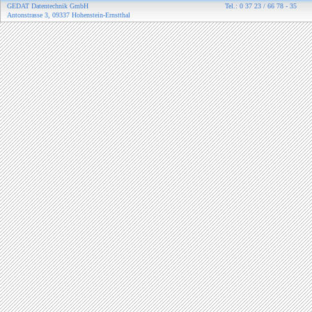
GEDAT Datentechnik GmbH
Tel.: 0 37 23 / 66 78 - 35
Antonstrasse 3, 09337 Hohenstein-Ernstthal