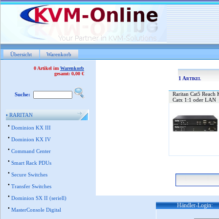
Übersicht
Warenkorb
0 Artikel im
Warenkorb
gesamt: 0,00 €
1 Artikel
Raritan Cat5 Reach
Suche:
Catx 1:1 oder LAN
•
RARITAN
•
Dominion KX III
•
Dominion KX IV
•
Command Center
•
Smart Rack PDUs
•
Secure Switches
•
Transfer Switches
•
Dominion SX II (seriell)
Händler-Login:
•
MasterConsole Digital