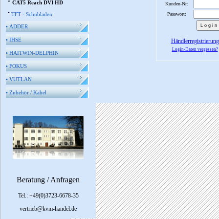
»
CAT5 Reach DVI HD
Kunden-Nr:
•
TFT - Schubladen
Passwort:
•
ADDER
•
IHSE
Händlerregistrierung
Login-Daten vergessen?
•
HAITWIN-DELPHIN
•
FOKUS
•
VUTLAN
•
Zubehör / Kabel
Beratung / Anfragen
Tel.: +49(0)3723-6678-35
vertrieb@kvm-handel.de