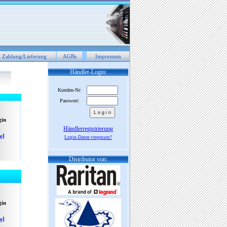
Zahlung/Lieferung
AGBs
Impressum
Händler-Login:
Kunden-Nr:
Passwort:
gin
Händlerregistrierung
e]
Login-Daten vergessen?
Distributor von:
gin
e]