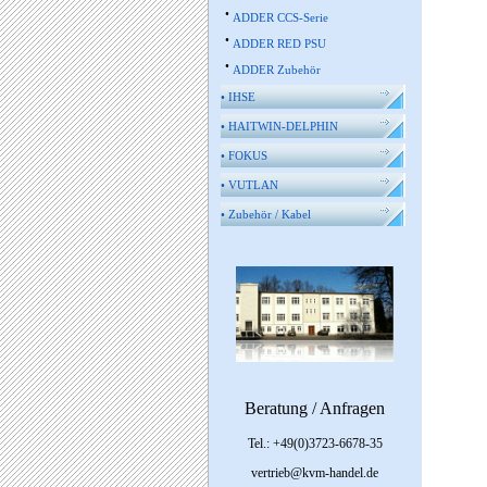
•
ADDER CCS-Serie
•
ADDER RED PSU
•
ADDER Zubehör
•
IHSE
•
HAITWIN-DELPHIN
•
FOKUS
•
VUTLAN
•
Zubehör / Kabel
Beratung / Anfragen
Tel.: +49(0)3723-6678-35
vertrieb@kvm-handel.de