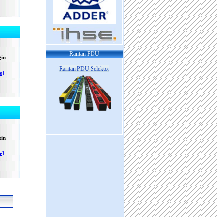
Raritan PDU
gin
Raritan PDU Selektor
e]
gin
e]