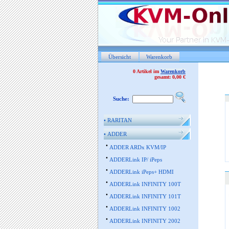
Übersicht
Warenkorb
0 Artikel im
Warenkorb
gesamt: 0,00 €
Suche:
•
RARITAN
•
ADDER
•
ADDER ARDx KVM/IP
•
ADDERLink IP/ iPeps
•
ADDERLink iPeps+ HDMI
•
ADDERLink INFINITY 100T
•
ADDERLink INFINITY 101T
•
ADDERLink INFINITY 1002
•
ADDERLink INFINITY 2002