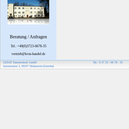
Beratung / Anfragen
Tel.: +49(0)3723-6678-35
vertrieb@kvm-handel.de
GEDAT Datentechnik GmbH
Tel.: 0 37 23 / 66 78 - 35
Antonstrasse 3, 09337 Hohenstein-Ernstthal