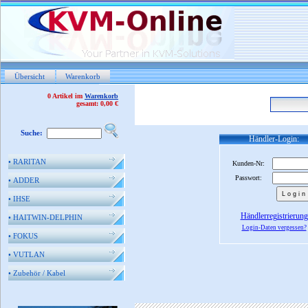
Übersicht
Warenkorb
0 Artikel im
Warenkorb
gesamt: 0,00 €
Suche:
Händler-Login:
•
RARITAN
Kunden-Nr:
Passwort:
•
ADDER
•
IHSE
Händlerregistrierung
•
HAITWIN-DELPHIN
Login-Daten vergessen?
•
FOKUS
•
VUTLAN
•
Zubehör / Kabel