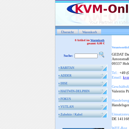
Übersicht
Warenkorb
0 Artikel im
Warenkorb
gesamt: 0,00 €
Verantwortlic
GEDAT Da
Suche:
Antonstraß
09337 Hohe
•
RARITAN
Tel.:
+49 (0
•
ADDER
Email:
kv
•
IHSE
Geschäftsf
Valentin P
•
HAITWIN-DELPHIN
•
FOKUS
Handelsreg
Handelsger
•
VUTLAN
Umsatzsteu
•
Zubehör / Kabel
DE 14116
WEE-Reg. 