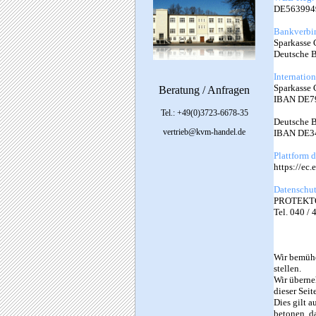
DE563994
Bankverbi
Sparkasse 
Deutsche 
Internatio
Sparkasse 
Beratung / Anfragen
IBAN DE7
Tel.: +49(0)3723-6678-35
Deutsche B
vertrieb@kvm-handel.de
IBAN DE3
Plattform 
https://ec
Datenschut
PROTEKTO 
Tel. 040 /
Wir bemühe
stellen.
Wir überne
dieser Seit
Dies gilt a
betonen, d