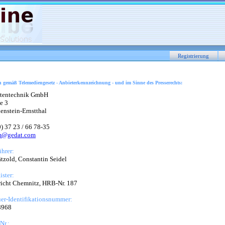
Registrierung
h gemäß Telemediengesetz - Anbieterkennzeichnung - und im Sinne des Presserechts:
tentechnik GmbH
e 3
nstein-Ernstthal
) 37 23 / 66 78-35
m@gedat.com
ührer:
ätzold, Constantin Seidel
ister:
icht Chemnitz, HRB-Nr. 187
er-Identifikationsnummer:
8968
Nr.: