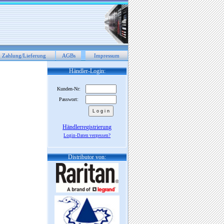
Zahlung/Lieferung
AGBs
Impressum
Händler-Login:
Kunden-Nr:
Passwort:
Händlerregistrierung
Login-Daten vergessen?
Distributor von: