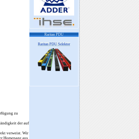
Raritan PDU
Raritan PDU Selektor
erfügung zu
tändigkeit der auf
rekt verweist. Wir
erer Homepage aus