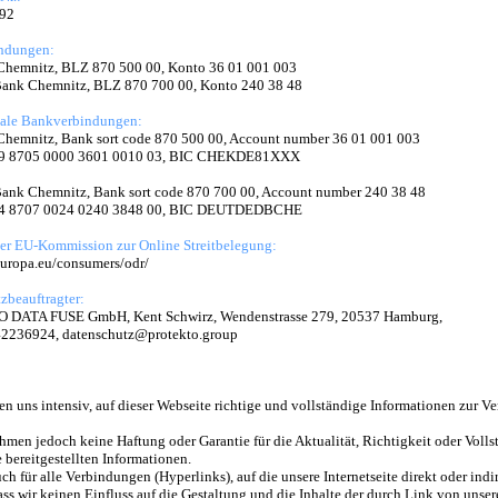
92
ndungen:
Chemnitz, BLZ 870 500 00, Konto 36 01 001 003
Bank Chemnitz, BLZ 870 700 00, Konto 240 38 48
nale Bankverbindungen:
Chemnitz, Bank sort code 870 500 00, Account number 36 01 001 003
9 8705 0000 3601 0010 03, BIC CHEKDE81XXX
ank Chemnitz, Bank sort code 870 700 00, Account number 240 38 48
4 8707 0024 0240 3848 00, BIC DEUTDEDBCHE
der EU-Kommission zur Online Streitbelegung:
.europa.eu/consumers/odr/
zbeauftragter:
DATA FUSE GmbH, Kent Schwirz, Wendenstrasse 279, 20537 Hamburg,
 42236924, datenschutz@protekto.group
n uns intensiv, auf dieser Webseite richtige und vollständige Informationen zur V
hmen jedoch keine Haftung oder Garantie für die Aktualität, Richtigkeit oder Volls
e bereitgestellten Informationen.
uch für alle Verbindungen (Hyperlinks), auf die unsere Internetseite direkt oder indi
ass wir keinen Einfluss auf die Gestaltung und die Inhalte der durch Link von uns